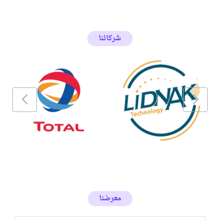
شركائنا
معرضنا